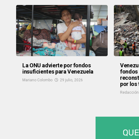
La ONU advierte por fondos
Venezue
insuficientes para Venezuela
fondos 
reconst
Mariano Colombo
29 julio, 2026
por los
Redacción