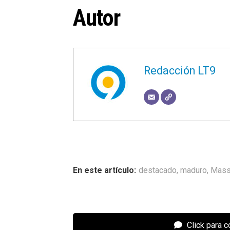
Autor
Redacción LT9
destacado
,
maduro
,
Mas
Click para 