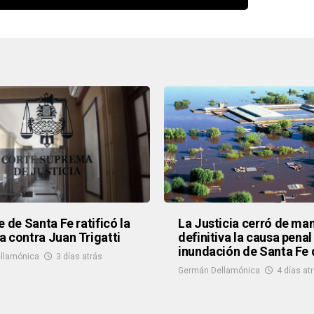
e de Santa Fe ratificó la
La Justicia cerró de ma
 contra Juan Trigatti
definitiva la causa penal
inundación de Santa Fe 
llamónica
3 días atrás
Germán Dellamónica
4 días at