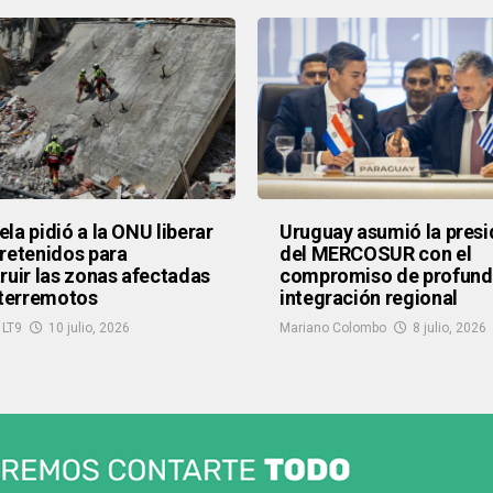
la pidió a la ONU liberar
Uruguay asumió la presi
retenidos para
del MERCOSUR con el
ruir las zonas afectadas
compromiso de profundi
 terremotos
integración regional
 LT9
10 julio, 2026
Mariano Colombo
8 julio, 2026