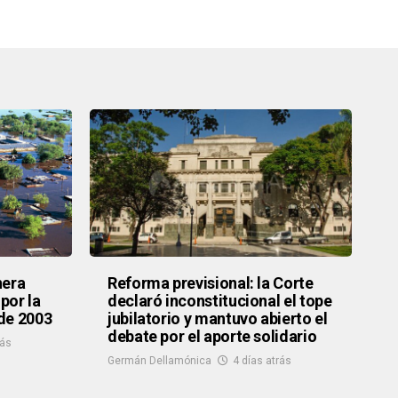
nera
Reforma previsional: la Corte
 por la
declaró inconstitucional el tope
de 2003
jubilatorio y mantuvo abierto el
debate por el aporte solidario
rás
Germán Dellamónica
4 días atrás