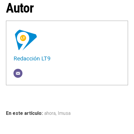
Autor
Redacción LT9
ahora
,
Imusa