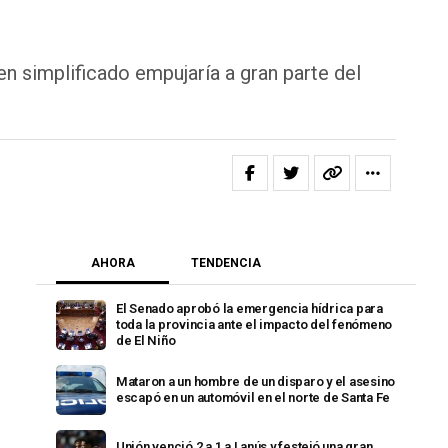
en simplificado empujaría a gran parte del
AHORA
TENDENCIA
El Senado aprobó la emergencia hídrica para
toda la provincia ante el impacto del fenómeno
de El Niño
Mataron a un hombre de un disparo y el asesino
escapó en un automóvil en el norte de Santa Fe
Unión venció 2 a 1 a Lanús y festejó una gran