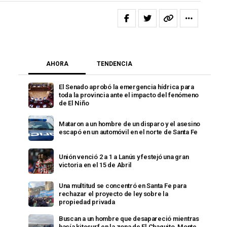
AHORA
TENDENCIA
El Senado aprobó la emergencia hídrica para
toda la provincia ante el impacto del fenómeno
de El Niño
Mataron a un hombre de un disparo y el asesino
escapó en un automóvil en el norte de Santa Fe
Unión venció 2 a 1 a Lanús y festejó una gran
victoria en el 15 de Abril
Una multitud se concentró en Santa Fe para
rechazar el proyecto de ley sobre la
propiedad privada
Buscan a un hombre que desapareció mientras
hacía kitesurf en la zona de El Chaquito, Monte