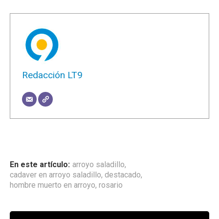
Redacción LT9
arroyo saladillo
,
cadaver en arroyo saladillo
,
destacado
,
hombre muerto en arroyo
,
rosario