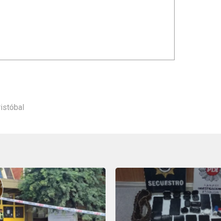
istóbal