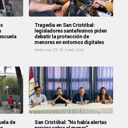
os
Tragedia en San Cristóbal:
n
legisladores santafesinos piden
escuela
debatir la protección de
menores en entornos digitales
Redacción LT9
9 abril, 2026
uela de
San Cristóbal: “No había alertas
na
previas sobre el menor”