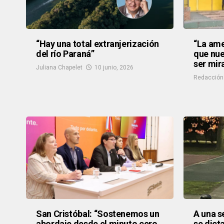
“Hay una total extranjerización
“La ame
del río Paraná”
que nue
ser mir
Juliana Chapelet
10 junio, 2026
Redacción
San Cristóbal: “Sostenemos un
A una s
abordaje desde el minuto cero
se dict