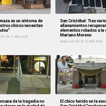
naza es un síntoma de
San Cristóbal: Tras vari
stros chicos necesitan
allanamientos recupera
ados”
elementos robados a la 
Mariano Moreno
 LT9
17 abril, 2026
Redacción LT9
10 abril, 2026
emana de la tragedia no
El chico herido en la esc
an clases en la ciudad de
San Cristóbal “evolucio