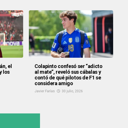
án, el
Colapinto confesó ser “adicto
y los
al mate”, reveló sus cábalas y
contó de qué pilotos de F1 se
considera amigo
Javier Farías
30 julio, 2026