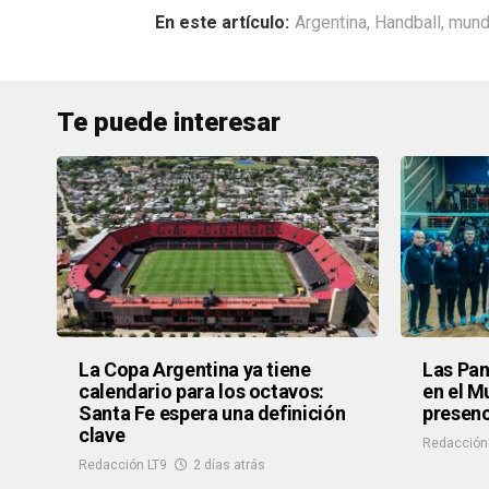
Argentina
,
Handball
,
mund
Te puede interesar
La Copa Argentina ya tiene
Las Pan
calendario para los octavos:
en el M
Santa Fe espera una definición
presenc
clave
Redacción
Redacción LT9
2 días atrás