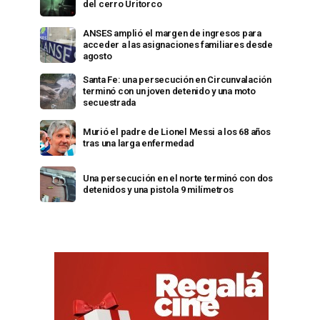
del cerro Uritorco
ANSES amplió el margen de ingresos para
acceder a las asignaciones familiares desde
agosto
Santa Fe: una persecución en Circunvalación
terminó con un joven detenido y una moto
secuestrada
Murió el padre de Lionel Messi a los 68 años
tras una larga enfermedad
Una persecución en el norte terminó con dos
detenidos y una pistola 9 milímetros