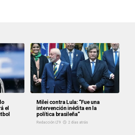
do
Milei contra Lula: “Fue una
á el
intervención inédita en la
útbol
política brasileña”
Redacción LT9
2 días atrás