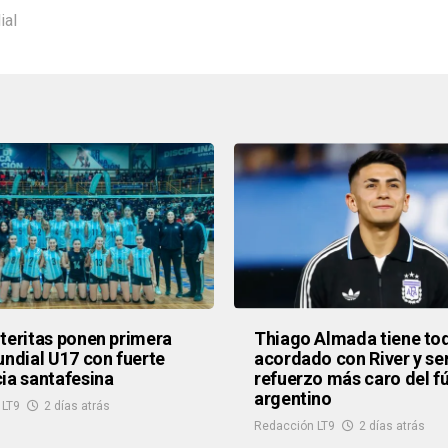
ial
teritas ponen primera
Thiago Almada tiene to
undial U17 con fuerte
acordado con River y ser
ia santafesina
refuerzo más caro del f
argentino
 LT9
2 días atrás
Redacción LT9
2 días atrás