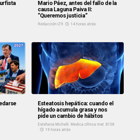
urfista
Mario Páez, antes del fallo de la
causa Laguna Paiva II:
“Queremos justicia”
Redacción LT9
14 horas atrás
uedarse
Esteatosis hepática: cuando el
hígado acumula grasa y nos
pide un cambio de hábitos
Estefania Michelli. Medica clínica mat. 8158
19 horas atrás