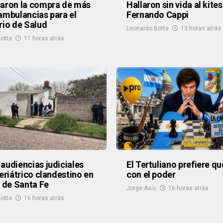
aron la compra de más
Hallaron sin vida al kites
ambulancias para el
Fernando Cappi
rio de Salud
Leonardo Botta
13 horas atrás
otta
11 horas atrás
audiencias judiciales
El Tertuliano prefiere q
geriátrico clandestino en
con el poder
e de Santa Fe
Jorge Asís
16 horas atrás
otta
16 horas atrás