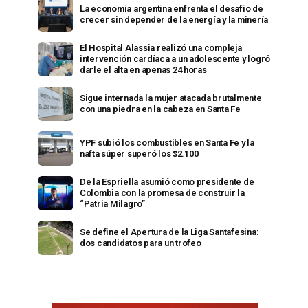
La economía argentina enfrenta el desafío de
crecer sin depender de la energía y la minería
El Hospital Alassia realizó una compleja
intervención cardíaca a un adolescente y logró
darle el alta en apenas 24 horas
Sigue internada la mujer atacada brutalmente
con una piedra en la cabeza en Santa Fe
YPF subió los combustibles en Santa Fe y la
nafta súper superó los $2.100
De la Espriella asumió como presidente de
Colombia con la promesa de construir la
“Patria Milagro”
Se define el Apertura de la Liga Santafesina:
dos candidatos para un trofeo