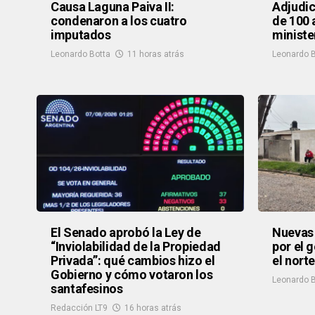
Causa Laguna Paiva II:
Adjudic
condenaron a los cuatro
de 100 
imputados
ministe
Leonardo Botta
11 horas atrás
Leonardo B
El Senado aprobó la Ley de
Nuevas 
“Inviolabilidad de la Propiedad
por el 
Privada”: qué cambios hizo el
el nort
Gobierno y cómo votaron los
Leonardo B
santafesinos
Redacción LT9
16 horas atrás