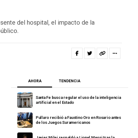
ente del hospital, el impacto de la
úblico.
AHORA
TENDENCIA
Santa Fe busca regular el uso de la inteligencia
artificial en el Estado
Pullaro recibió a Faustino Oro en Rosario antes
de los Juegos Suramericanos
Javier Milei respaldó a Lionel Messi tras la