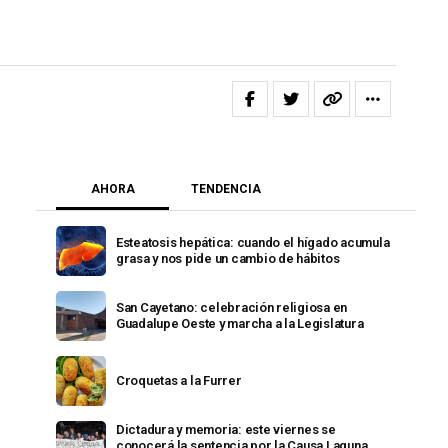
AHORA
TENDENCIA
Esteatosis hepática: cuando el hígado acumula
grasa y nos pide un cambio de hábitos
San Cayetano: celebración religiosa en
Guadalupe Oeste y marcha a la Legislatura
Croquetas a la Furrer
Dictadura y memoria: este viernes se
conocerá la sentencia por la Causa Laguna