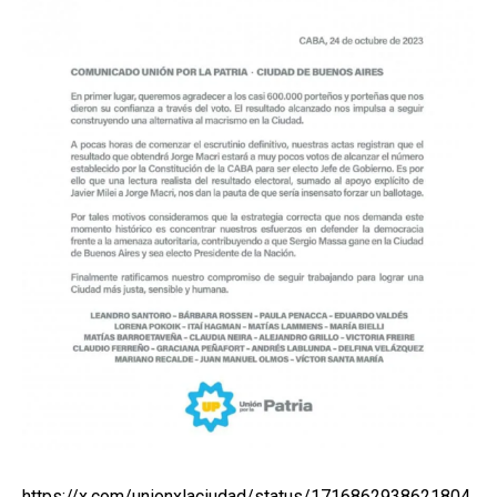
https://x.com/unionxlaciudad/status/1716862938621804