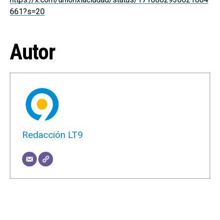
661?s=20
Autor
Redacción LT9