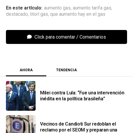
aumento gas
,
aumento tarifa gas
,
destacado
,
litorl gas
,
que aumento hay en el gas
Click para comentar
AHORA
TENDENCIA
Milei contra Lula: “Fue una intervención
inédita en la política brasileña”
Vecinos de Candioti Sur redoblan el
reclamo por el SEOM y preparan una