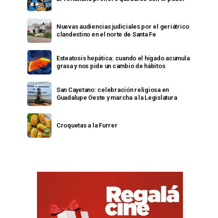
Nuevas audiencias judiciales por el geriátrico
clandestino en el norte de Santa Fe
Esteatosis hepática: cuando el hígado acumula
grasa y nos pide un cambio de hábitos
San Cayetano: celebración religiosa en
Guadalupe Oeste y marcha a la Legislatura
Croquetas a la Furrer