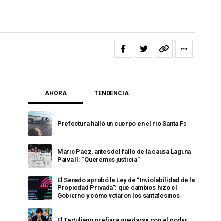
AHORA
TENDENCIA
Prefectura halló un cuerpo en el río Santa Fe
Mario Páez, antes del fallo de la causa Laguna
Paiva II: “Queremos justicia”
El Senado aprobó la Ley de “Inviolabilidad de la
Propiedad Privada”: qué cambios hizo el
Gobierno y cómo votaron los santafesinos
El Tertuliano prefiere quedarse con el poder