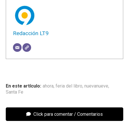
Redacción LT9
ahora
,
feria del libro
,
nuevanueve
,
Santa Fe
Click para comentar