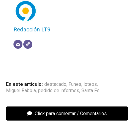
Redacción LT9
destacado
,
Funes
,
loteos
,
Miguel Rabbia
,
pedido de informes
,
Santa Fe
Click para comentar