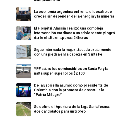
La economía argentina enfrenta el desafío de
crecer sin depender de la energía y la minería
El Hospital Alassia realizó una compleja
intervención cardíaca a un adolescente y logró
darle el alta en apenas 24 horas
Sigue internada la mujer atacada brutalmente
con una piedra en la cabeza en Santa Fe
YPF subió los combustibles en Santa Fe y la
nafta súper superó los $2.100
De la Espriella asumió como presidente de
Colombia con la promesa de construir la
“Patria Milagro”
Se define el Apertura de la Liga Santafesina:
dos candidatos para un trofeo