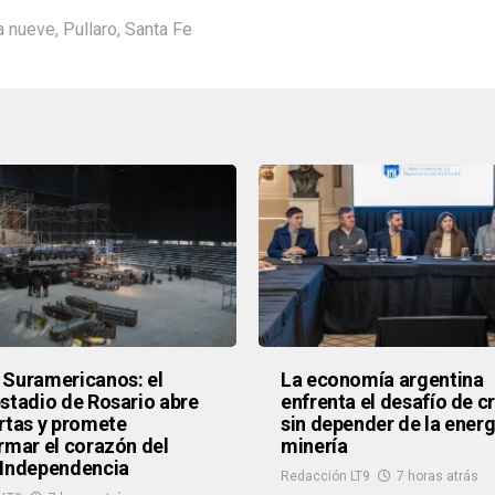
a nueve
,
Pullaro
,
Santa Fe
Suramericanos: el
La economía argentina
stadio de Rosario abre
enfrenta el desafío de c
rtas y promete
sin depender de la energí
rmar el corazón del
minería
 Independencia
Redacción LT9
7 horas atrás