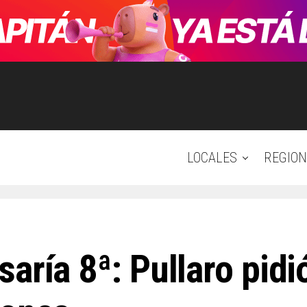
LOCALES
REGION
aría 8ª: Pullaro pidi