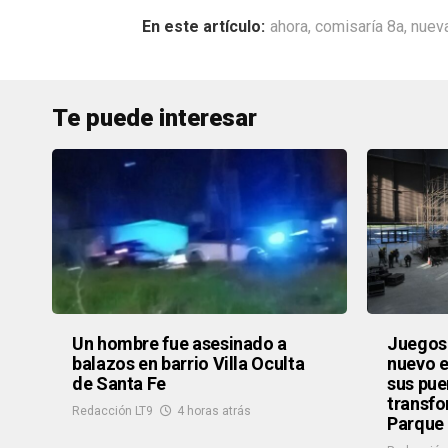
ahora
,
comisaría 8a
,
nuev
Te puede interesar
Un hombre fue asesinado a
Juegos 
balazos en barrio Villa Oculta
nuevo e
de Santa Fe
sus pue
transfo
Redacción LT9
4 horas atrás
Parque