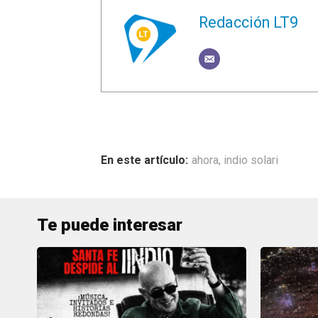
Redacción LT9
ahora
,
indio solari
Te puede interesar