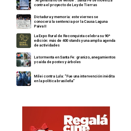
“Argentina no se vende”: Santa Fe se moviliza
contra el proyecto de Ley de Tierras
Dictadura y memoria: este viernes se
conocerá la sentencia por la Causa Laguna
Paiva II
La Expo Rural de Reconquista celebra su 90ª
edición: más de 400 stands y una amplia agenda
de actividades
La tormenta en Santa Fe: granizo, anegamientos
y caída de postes y árboles
Milei contra Lula: “Fue una intervención inédita
en la política brasileña”