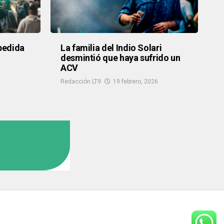
spedida
La familia del Indio Solari
desmintió que haya sufrido un
ACV
Redacción LT9
19 febrero, 2026