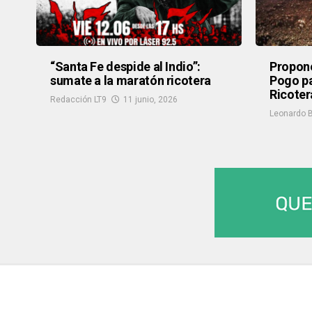
“Santa Fe despide al Indio”:
Proponen
sumate a la maratón ricotera
Pogo pa
Ricoter
Redacción LT9
11 junio, 2026
Leonardo B