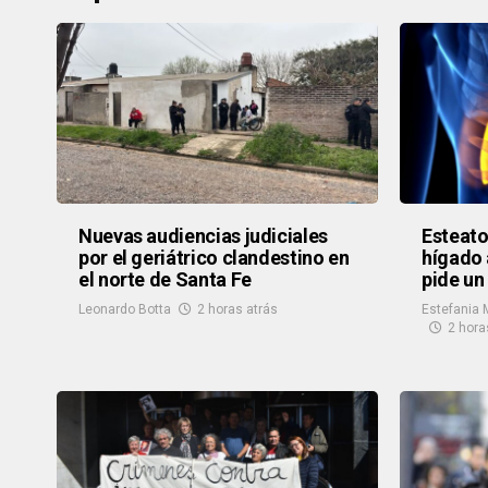
Nuevas audiencias judiciales
Esteato
por el geriátrico clandestino en
hígado 
el norte de Santa Fe
pide un
Leonardo Botta
2 horas atrás
Estefania 
2 hora