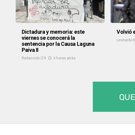
Dictadura y memoria: este
Volvió e
viernes se conocerá la
Leonardo B
sentencia por la Causa Laguna
Paiva II
Redacción LT9
3 horas atrás