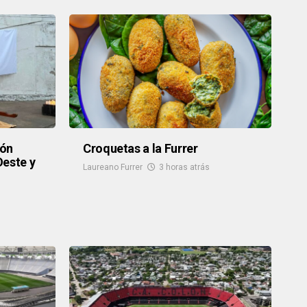
ión
Croquetas a la Furrer
Oeste y
Laureano Furrer
3 horas atrás