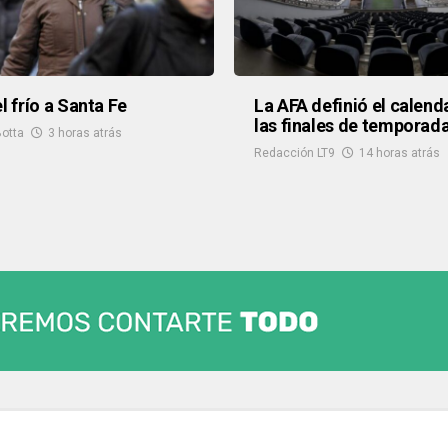
l frío a Santa Fe
La AFA definió el calend
las finales de temporad
otta
3 horas atrás
Redacción LT9
14 horas atrás