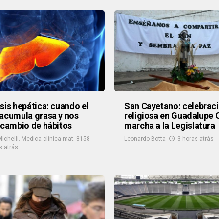
sis hepática: cuando el
San Cayetano: celebrac
acumula grasa y nos
religiosa en Guadalupe 
 cambio de hábitos
marcha a la Legislatura
Michelli. Medica clínica mat. 8158
Leonardo Botta
3 horas atrás
s atrás