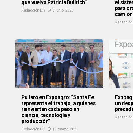
que vuelva Patricia Bullrich”
el sist
para or
Redacción LT9
5 junio, 2026
camione
Redacción
Pullaro en Expoagro: “Santa Fe
Expoag
representa el trabajo, a quienes
un desp
reinvierten cada peso en
preced
ciencia, tecnología y
Redacción
producción”
Redacción LT9
10 marzo, 2026