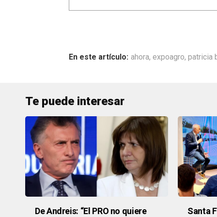
ahora
,
expoagro
,
patricia 
Te puede interesar
De Andreis: “El PRO no quiere
Santa F