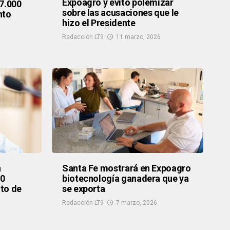
Expoagro y evitó polemizar
97.000
sobre las acusaciones que le
nto
hizo el Presidente
Redacción LT9
11 marzo, 2026
n
Santa Fe mostrará en Expoagro
70
biotecnología ganadera que ya
to de
se exporta
Redacción LT9
7 marzo, 2026