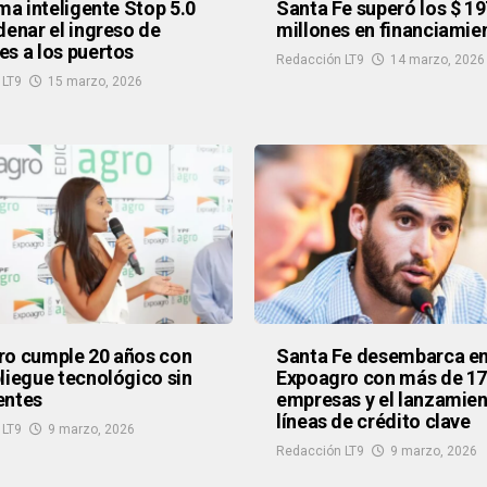
ema inteligente Stop 5.0
Santa Fe superó los $ 1
denar el ingreso de
millones en financiamie
s a los puertos
Redacción LT9
14 marzo, 2026
 LT9
15 marzo, 2026
ro cumple 20 años con
Santa Fe desembarca e
liegue tecnológico sin
Expoagro con más de 1
entes
empresas y el lanzamien
líneas de crédito clave
 LT9
9 marzo, 2026
Redacción LT9
9 marzo, 2026