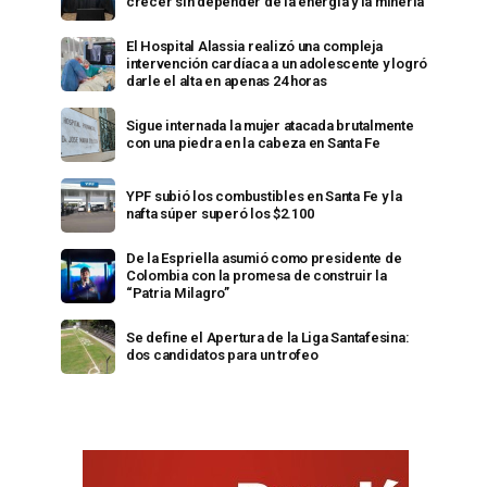
crecer sin depender de la energía y la minería
El Hospital Alassia realizó una compleja
intervención cardíaca a un adolescente y logró
darle el alta en apenas 24 horas
Sigue internada la mujer atacada brutalmente
con una piedra en la cabeza en Santa Fe
YPF subió los combustibles en Santa Fe y la
nafta súper superó los $2.100
De la Espriella asumió como presidente de
Colombia con la promesa de construir la
“Patria Milagro”
Se define el Apertura de la Liga Santafesina:
dos candidatos para un trofeo