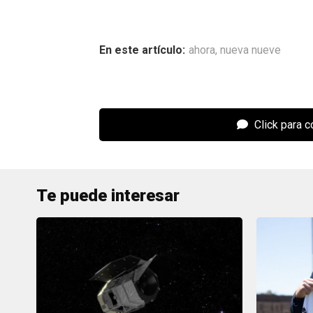
ahora
,
nueva nueve
Click para 
Te puede interesar