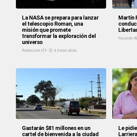
La NASA se prepara para lanzar
Martín 
el telescopio Roman, una
conduci
misión que promete
Liberta
transformar la exploración del
Facundo Al
universo
Redacción LT9
6 horas atrás
Gastarán $81 millones en un
Le pidi
cartel de bienvenida a la ciudad
Larrier