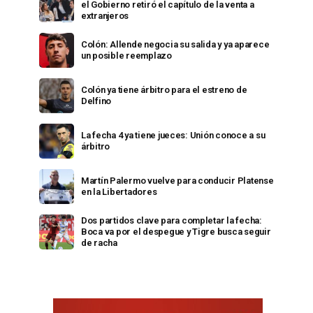
el Gobierno retiró el capítulo de la venta a
extranjeros
Colón: Allende negocia su salida y ya aparece
un posible reemplazo
Colón ya tiene árbitro para el estreno de
Delfino
La fecha 4 ya tiene jueces: Unión conoce a su
árbitro
Martín Palermo vuelve para conducir Platense
en la Libertadores
Dos partidos clave para completar la fecha:
Boca va por el despegue y Tigre busca seguir
de racha