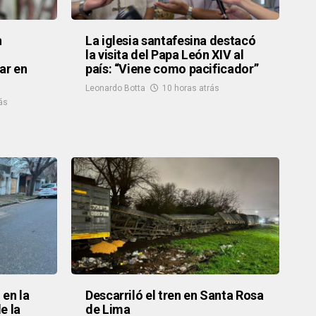
n
La iglesia santafesina destacó
la visita del Papa León XIV al
ar en
país: “Viene como pacificador”
Leonardo Botta
10 horas atrás
ás
 en la
Descarriló el tren en Santa Rosa
e la
de Lima