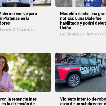
Palermo vuelve para
Madelón recibe una gra
r Platense en la
noticia: Luna Diale fue
dores
habilitado y podrá debut
Unión
barracín
9 horas atrás
Facundo Albarracín
9 horas atr
eron la renuncia Ines
Violento intento de robo
a en la dirección de
casa de un subdirector d