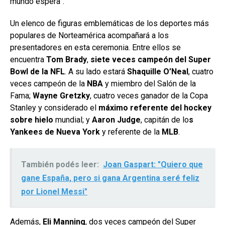
mundo espera”.
Un elenco de figuras emblemáticas de los deportes más
populares de Norteamérica acompañará a los
presentadores en esta ceremonia. Entre ellos se
encuentra
Tom Brady
,
siete veces campeón del Super
Bowl de la NFL
. A su lado estará
Shaquille O’Neal
, cuatro
veces campeón de la
NBA
y miembro del Salón de la
Fama;
Wayne Gretzky
, cuatro veces ganador de la Copa
Stanley y considerado el
máximo referente del hockey
sobre hielo
mundial; y
Aaron Judge
, capitán de lo
s
Yankees de Nueva York
y referente de la
MLB
.
También podés leer:
Joan Gaspart: "Quiero que
gane España, pero si gana Argentina seré feliz
por Lionel Messi"
Además,
Eli Manning
, dos veces campeón del Super