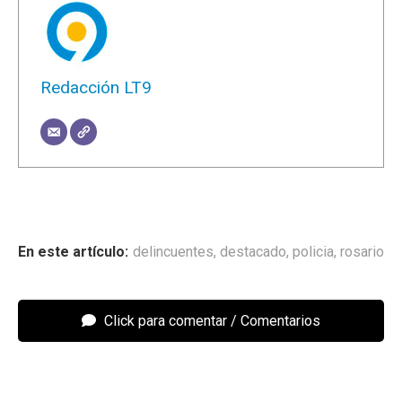
Redacción LT9
delincuentes
,
destacado
,
policia
,
rosario
Click para comentar