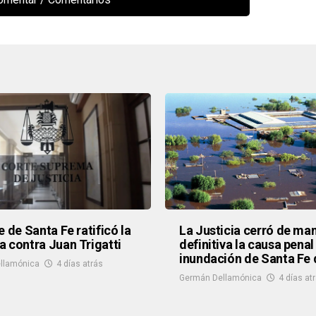
e de Santa Fe ratificó la
La Justicia cerró de ma
 contra Juan Trigatti
definitiva la causa penal
inundación de Santa Fe 
llamónica
4 días atrás
Germán Dellamónica
4 días at