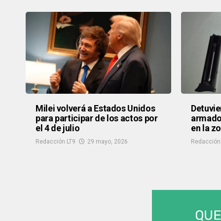
Milei volverá a Estados Unidos
Detuvie
para participar de los actos por
armados
el 4 de julio
en la z
Redacción LT9
29 mayo, 2026
Redacción