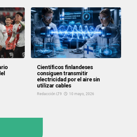
ario
Científicos finlandeses
del
consiguen transmitir
electricidad por el aire sin
utilizar cables
Redacción LT9
10 mayo, 2026