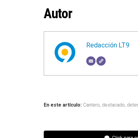
Autor
Redacción LT9
Cantero
,
destacado
,
dete
Click para 