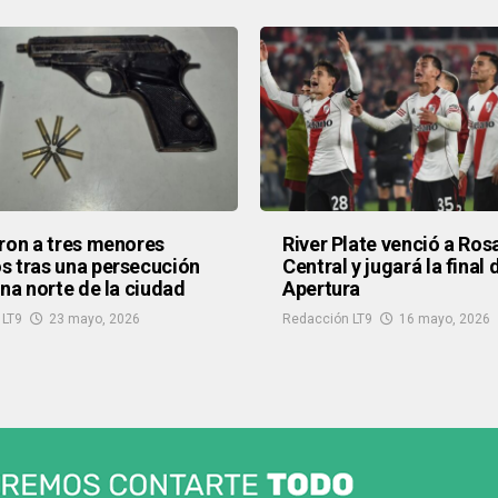
ron a tres menores
River Plate venció a Ros
 tras una persecución
Central y jugará la final 
ona norte de la ciudad
Apertura
 LT9
23 mayo, 2026
Redacción LT9
16 mayo, 2026