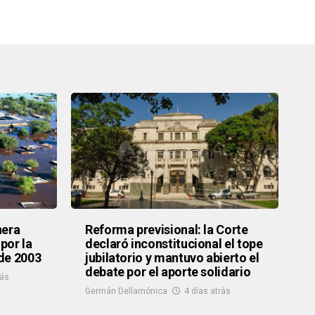
nera
Reforma previsional: la Corte
 por la
declaró inconstitucional el tope
de 2003
jubilatorio y mantuvo abierto el
debate por el aporte solidario
rás
Germán Dellamónica
4 días atrás