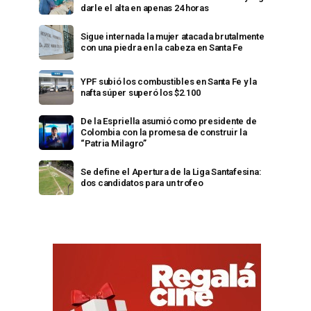
darle el alta en apenas 24 horas
Sigue internada la mujer atacada brutalmente
con una piedra en la cabeza en Santa Fe
YPF subió los combustibles en Santa Fe y la
nafta súper superó los $2.100
De la Espriella asumió como presidente de
Colombia con la promesa de construir la
“Patria Milagro”
Se define el Apertura de la Liga Santafesina:
dos candidatos para un trofeo