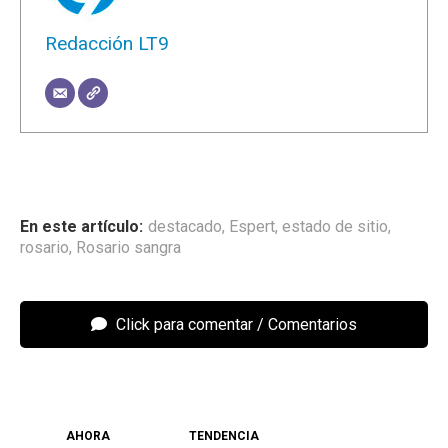
Redacción LT9
destacado
,
Espert
,
estado de sitio
,
rosario
,
Rosario sangra
Click para comentar
AHORA
TENDENCIA