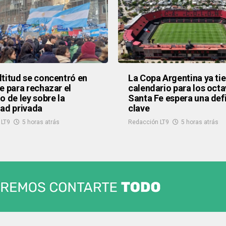
titud se concentró en
La Copa Argentina ya ti
e para rechazar el
calendario para los octa
o de ley sobre la
Santa Fe espera una def
ad privada
clave
 LT9
5 horas atrás
Redacción LT9
5 horas atrás