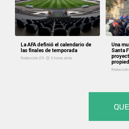
La AFA definió el calendario de
Una mul
las finales de temporada
Santa F
proyect
Redacción LT9
5 horas atrás
propied
Redacción