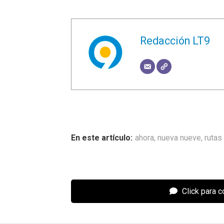
Redacción LT9
ahora
,
nueva nueve
,
rutas
Click para 