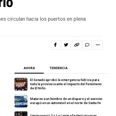
rio
s circulan hacia los puertos en plena
AHORA
TENDENCIA
El Senado aprobó la emergencia hídrica para
toda la provincia ante el impacto del fenómeno
de El Niño
Mataron a un hombre de un disparo y el asesino
escapó en un automóvil en el norte de Santa Fe
Unión venció 2 a 1 a Lanús y festejó una gran