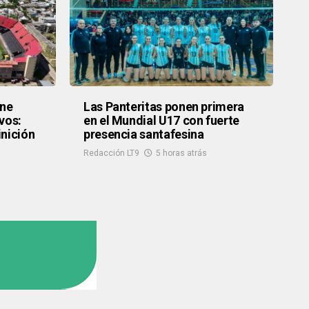
ene
Las Panteritas ponen primera
vos:
en el Mundial U17 con fuerte
inición
presencia santafesina
Redacción LT9
5 horas atrás