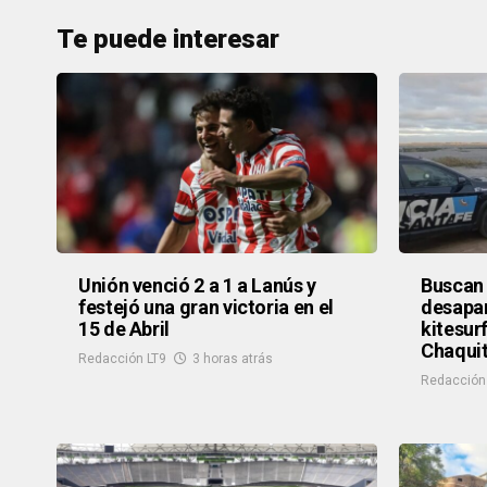
Te puede interesar
Unión venció 2 a 1 a Lanús y
Buscan
festejó una gran victoria en el
desapar
15 de Abril
kitesurf
Chaqui
Redacción LT9
3 horas atrás
Redacción