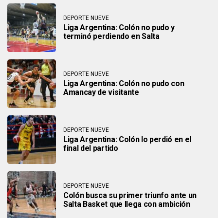
DEPORTE NUEVE
Liga Argentina: Colón no pudo y
terminó perdiendo en Salta
DEPORTE NUEVE
Liga Argentina: Colón no pudo con
Amancay de visitante
DEPORTE NUEVE
Liga Argentina: Colón lo perdió en el
final del partido
DEPORTE NUEVE
Colón busca su primer triunfo ante un
Salta Basket que llega con ambición