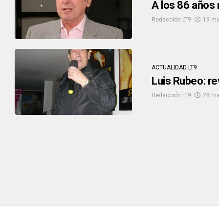
A los 86 años 
Redacción LT9
19 ma
ACTUALIDAD LT9
Luis Rubeo: re
Redacción LT9
28 ma