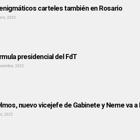
 enigmáticos carteles también en Rosario
ero, 2023
rmula presidencial del FdT
viembre, 2022
lmos, nuevo vicejefe de Gabinete y Neme va 
io, 2022