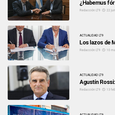
¿Habemus fór
Redacción LT9
22 ju
ACTUALIDAD LT9
Los lazos de M
Redacción LT9
10 ma
ACTUALIDAD LT9
Agustín Rossi:
Redacción LT9
13 fe
ACTUALIDAD LT9