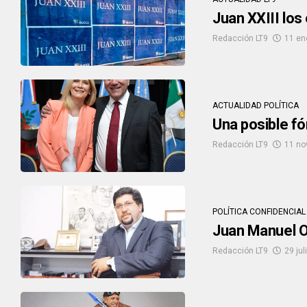
Juan XXIII los
Redacción LT9
11 en
ACTUALIDAD POLÍTICA
Una posible fó
Redacción LT9
11 no
POLÍTICA CONFIDENCIAL
Juan Manuel O
Redacción LT9
29 jul