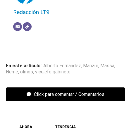
Redacción LT9
Alberto Fernández
,
Manzur
,
Massa
,
Neme
,
olmos
,
vicejefe gabinete
Click para comentar
AHORA
TENDENCIA