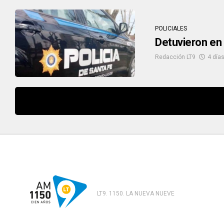
POLICIALES
Detuvieron en 
Redacción LT9
4 días
LT9. 1150. LA NUEVA NUEVE