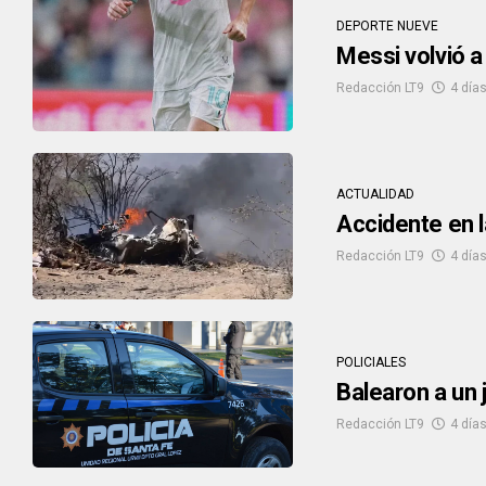
DEPORTE NUEVE
Messi volvió a
Redacción LT9
4 días
ACTUALIDAD
Accidente en l
Redacción LT9
4 días
POLICIALES
Balearon a un 
Redacción LT9
4 días