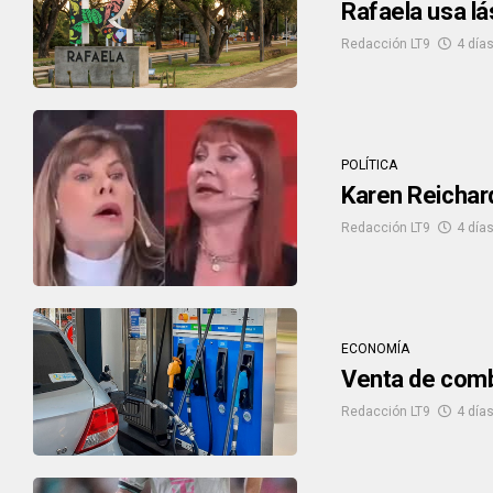
Rafaela usa lá
Redacción LT9
4 días
POLÍTICA
Karen Reichar
Redacción LT9
4 días
ECONOMÍA
Venta de combu
Redacción LT9
4 días