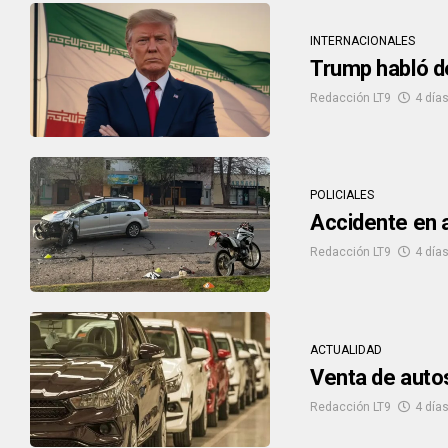
INTERNACIONALES
Trump habló d
Redacción LT9
4 días
POLICIALES
Accidente en a
Redacción LT9
4 días
ACTUALIDAD
Venta de auto
Redacción LT9
4 días