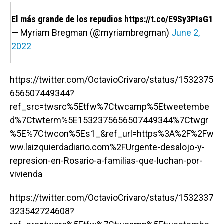
El más grande de los repudios
https://t.co/E9Sy3PIaG1
— Myriam Bregman (@myriambregman)
June 2,
2022
https://twitter.com/OctavioCrivaro/status/1532375
656507449344?
ref_src=twsrc%5Etfw%7Ctwcamp%5Etweetembe
d%7Ctwterm%5E1532375656507449344%7Ctwgr
%5E%7Ctwcon%5Es1_&ref_url=https%3A%2F%2Fw
ww.laizquierdadiario.com%2FUrgente-desalojo-y-
represion-en-Rosario-a-familias-que-luchan-por-
vivienda
https://twitter.com/OctavioCrivaro/status/1532337
323542724608?