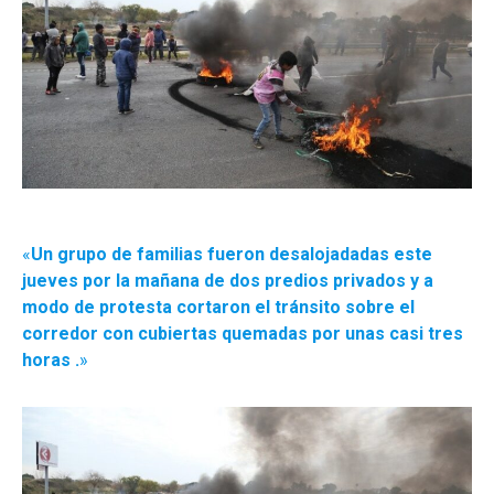
«
Un grupo de familias fueron desalojadadas este
jueves por la mañana de dos predios privados y a
modo de protesta cortaron el tránsito sobre el
corredor con cubiertas quemadas por unas casi tres
horas .
»