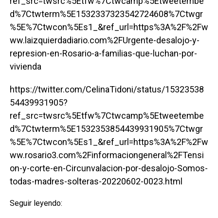
ref_src=twsrc%5Etfw%7Ctwcamp%5Etweetembe
d%7Ctwterm%5E1532337323542724608%7Ctwgr
%5E%7Ctwcon%5Es1_&ref_url=https%3A%2F%2Fw
ww.laizquierdadiario.com%2FUrgente-desalojo-y-
represion-en-Rosario-a-familias-que-luchan-por-
vivienda
https://twitter.com/CelinaTidoni/status/15323538
54439931905?
ref_src=twsrc%5Etfw%7Ctwcamp%5Etweetembe
d%7Ctwterm%5E1532353854439931905%7Ctwgr
%5E%7Ctwcon%5Es1_&ref_url=https%3A%2F%2Fw
ww.rosario3.com%2Finformaciongeneral%2FTensi
on-y-corte-en-Circunvalacion-por-desalojo-Somos-
todas-madres-solteras-20220602-0023.html
Seguir leyendo: