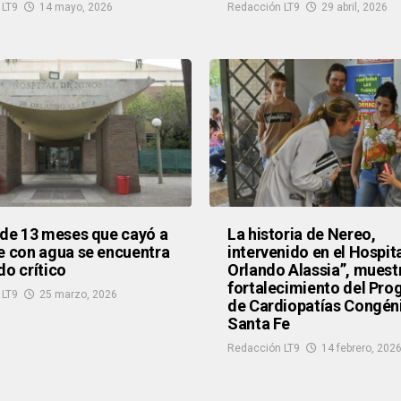
 LT9
14 mayo, 2026
Redacción LT9
29 abril, 2026
 de 13 meses que cayó a
La historia de Nereo,
e con agua se encuentra
intervenido en el Hospita
do crítico
Orlando Alassia”, muestr
fortalecimiento del Pr
 LT9
25 marzo, 2026
de Cardiopatías Congéni
Santa Fe
Redacción LT9
14 febrero, 202