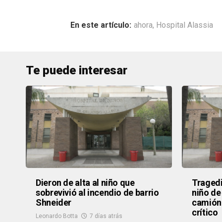
ahora
,
Hospital Alassia
Te puede interesar
Dieron de alta al niño que
Tragedi
sobrevivió al incendio de barrio
niño de
Shneider
camión 
crítico
Leonardo Botta
7 días atrás