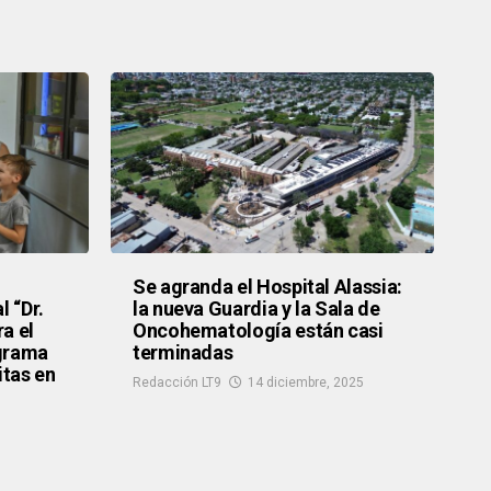
Se agranda el Hospital Alassia:
l “Dr.
la nueva Guardia y la Sala de
a el
Oncohematología están casi
ograma
terminadas
tas en
Redacción LT9
14 diciembre, 2025
6