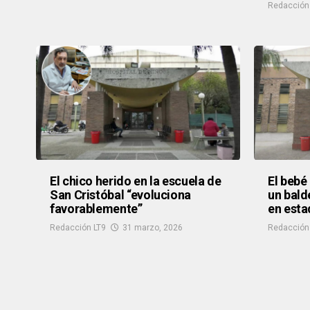
Redacción
El chico herido en la escuela de
El bebé
San Cristóbal “evoluciona
un bald
favorablemente”
en esta
Redacción LT9
31 marzo, 2026
Redacción