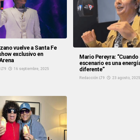
ozano vuelve a Santa Fe
show exclusivo en
Mario Pereyra: “Cuando 
Arena
escenario es una energí
diferente”
 LT9
16 septiembre, 2025
Redacción LT9
23 agosto, 202