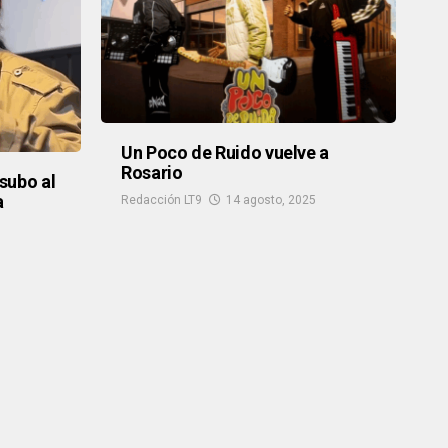
Un Poco de Ruido vuelve a
Rosario
subo al
a
Redacción LT9
14 agosto, 2025
5