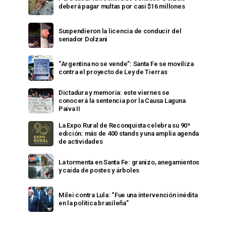
deberá pagar multas por casi $16 millones
Suspendieron la licencia de conducir del
senador Dolzani
“Argentina no se vende”: Santa Fe se moviliza
contra el proyecto de Ley de Tierras
Dictadura y memoria: este viernes se
conocerá la sentencia por la Causa Laguna
Paiva II
La Expo Rural de Reconquista celebra su 90ª
edición: más de 400 stands y una amplia agenda
de actividades
La tormenta en Santa Fe: granizo, anegamientos
y caída de postes y árboles
Milei contra Lula: “Fue una intervención inédita
en la política brasileña”