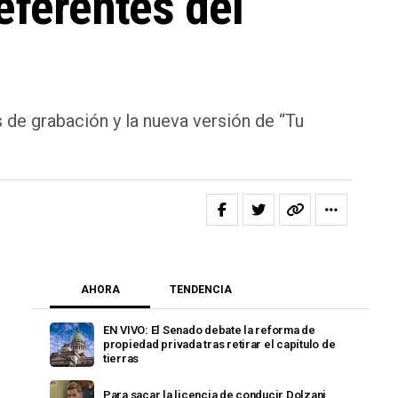
eferentes del
de grabación y la nueva versión de “Tu
AHORA
TENDENCIA
EN VIVO: El Senado debate la reforma de
propiedad privada tras retirar el capítulo de
tierras
Para sacar la licencia de conducir Dolzani