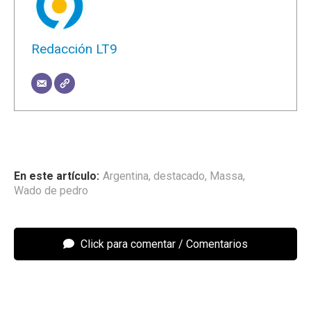
Redacción LT9
Argentina
,
destacado
,
Massa
,
Wado de pedro
Click para comentar