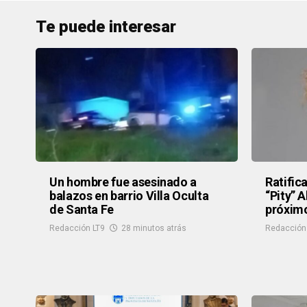
Te puede interesar
Un hombre fue asesinado a
Ratific
balazos en barrio Villa Oculta
“Pity” 
de Santa Fe
próximo
Redacción LT9
28 minutos atrás
Redacción