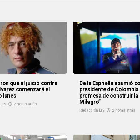
aron que el juicio contra
De la Espriella asumió 
Alvarez comenzará el
presidente de Colombia 
 lunes
promesa de construir la 
Milagro”
 LT9
2 horas atrás
Redacción LT9
2 horas atrás