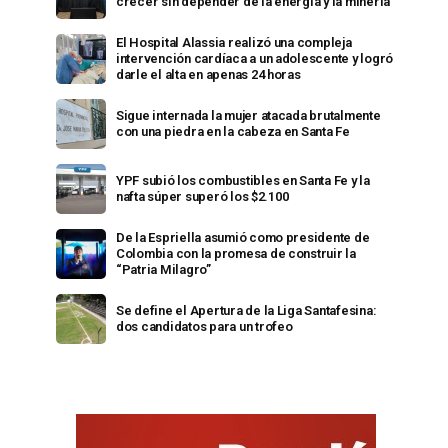
crecer sin depender de la energía y la minería
El Hospital Alassia realizó una compleja
intervención cardíaca a un adolescente y logró
darle el alta en apenas 24 horas
Sigue internada la mujer atacada brutalmente
con una piedra en la cabeza en Santa Fe
YPF subió los combustibles en Santa Fe y la
nafta súper superó los $2.100
De la Espriella asumió como presidente de
Colombia con la promesa de construir la
“Patria Milagro”
Se define el Apertura de la Liga Santafesina:
dos candidatos para un trofeo