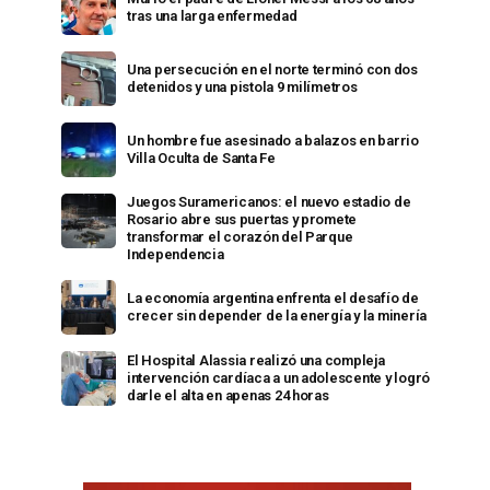
tras una larga enfermedad
Una persecución en el norte terminó con dos
detenidos y una pistola 9 milímetros
Un hombre fue asesinado a balazos en barrio
Villa Oculta de Santa Fe
Juegos Suramericanos: el nuevo estadio de
Rosario abre sus puertas y promete
transformar el corazón del Parque
Independencia
La economía argentina enfrenta el desafío de
crecer sin depender de la energía y la minería
El Hospital Alassia realizó una compleja
intervención cardíaca a un adolescente y logró
darle el alta en apenas 24 horas