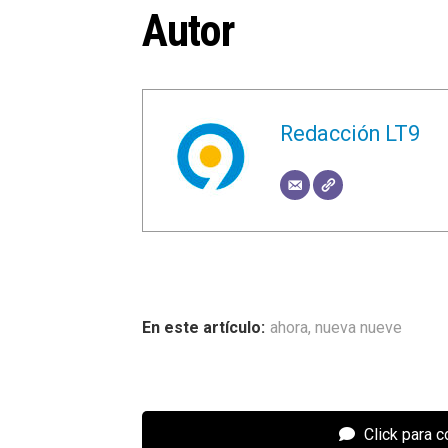
Autor
Redacción LT9
ahora
,
nueva nueve
Click para 