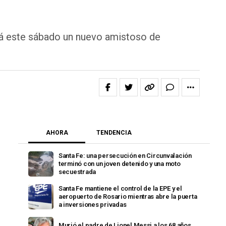
ará este sábado un nuevo amistoso de
AHORA
TENDENCIA
Santa Fe: una persecución en Circunvalación
terminó con un joven detenido y una moto
secuestrada
Santa Fe mantiene el control de la EPE y el
aeropuerto de Rosario mientras abre la puerta
a inversiones privadas
Murió el padre de Lionel Messi a los 68 años