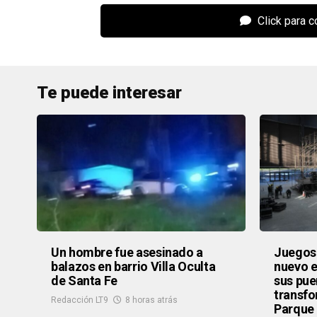
Click para 
Te puede interesar
Un hombre fue asesinado a
Juegos 
balazos en barrio Villa Oculta
nuevo e
de Santa Fe
sus pue
transfo
Redacción LT9
8 horas atrás
Parque