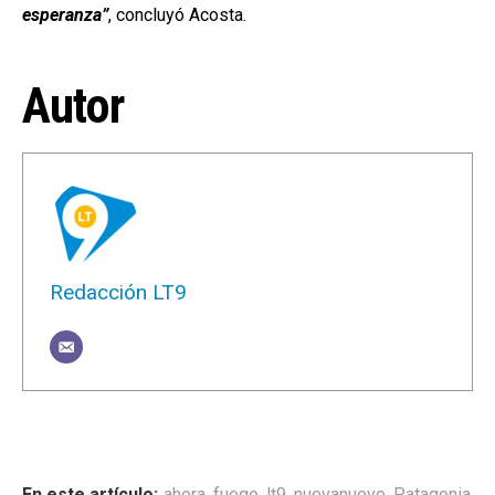
esperanza”
, concluyó Acosta.
Autor
Redacción LT9
ahora
,
fuego
,
lt9
,
nuevanueve
,
Patagonia