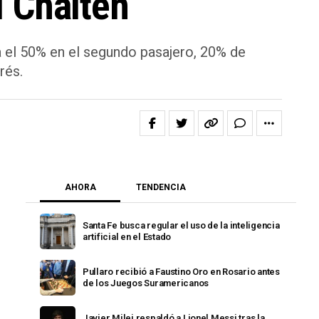
l Chaltén
 el 50% en el segundo pasajero, 20% de
rés.
AHORA
TENDENCIA
Santa Fe busca regular el uso de la inteligencia
artificial en el Estado
Pullaro recibió a Faustino Oro en Rosario antes
de los Juegos Suramericanos
Javier Milei respaldó a Lionel Messi tras la