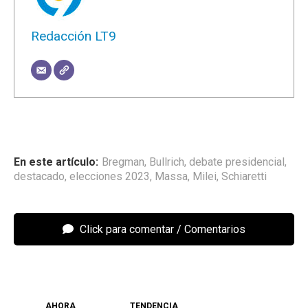
Redacción LT9
Bregman
,
Bullrich
,
debate presidencial
,
destacado
,
elecciones 2023
,
Massa
,
Milei
,
Schiaretti
Click para comentar
AHORA
TENDENCIA