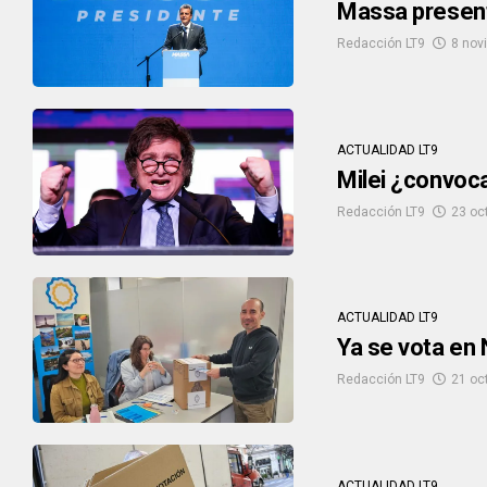
Massa present
Redacción LT9
8 nov
ACTUALIDAD LT9
Milei ¿convoca
Redacción LT9
23 oc
ACTUALIDAD LT9
Ya se vota en
Redacción LT9
21 oc
ACTUALIDAD LT9