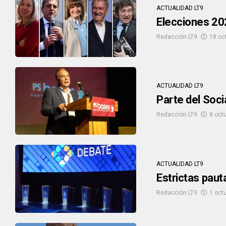
ACTUALIDAD LT9
Elecciones 202
Redacción LT9
18 oc
ACTUALIDAD LT9
Parte del Soc
Redacción LT9
8 oct
ACTUALIDAD LT9
Estrictas paut
Redacción LT9
1 oct