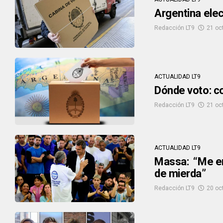
Argentina ele
Redacción LT9
21 oc
ACTUALIDAD LT9
Dónde voto: co
Redacción LT9
21 oc
ACTUALIDAD LT9
Massa: “Me en
de mierda”
Redacción LT9
20 oc