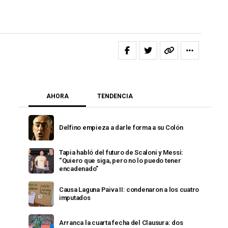
AHORA
TENDENCIA
Delfino empieza a darle forma a su Colón
Tapia habló del futuro de Scaloni y Messi:
“Quiero que siga, pero no lo puedo tener
encadenado”
Causa Laguna Paiva II: condenaron a los cuatro
imputados
Arranca la cuarta fecha del Clausura: dos