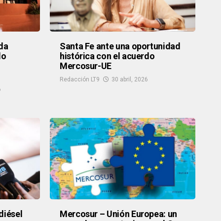
 da
Santa Fe ante una oportunidad
do
histórica con el acuerdo
Mercosur-UE
Redacción LT9
30 abril, 2026
6
diésel
Mercosur – Unión Europea: un