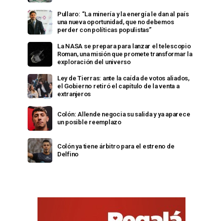
Pullaro: “La minería y la energía le dan al país
una nueva oportunidad, que no debemos
perder con políticas populistas”
La NASA se prepara para lanzar el telescopio
Roman, una misión que promete transformar la
exploración del universo
Ley de Tierras: ante la caída de votos aliados,
el Gobierno retiró el capítulo de la venta a
extranjeros
Colón: Allende negocia su salida y ya aparece
un posible reemplazo
Colón ya tiene árbitro para el estreno de
Delfino