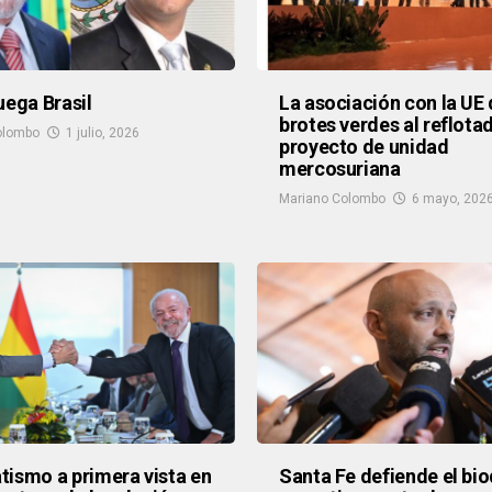
uega Brasil
La asociación con la UE
brotes verdes al reflota
olombo
1 julio, 2026
proyecto de unidad
mercosuriana
Mariano Colombo
6 mayo, 202
ismo a primera vista en
Santa Fe defiende el bio