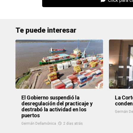
Click para 
Te puede interesar
El Gobierno suspendió la
La Cort
desregulación del practicaje y
condena
destrabó la actividad en los
Germán De
puertos
Germán Dellamónica
2 días atrás