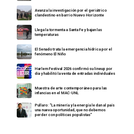
Avanza la investigación por el geriátrico
clandestino en barrio Nuevo Horizonte
Llega la tormenta a Santa Fe y bajan las
temperaturas
El Senado trata la emergencia hídrica por el
fenómeno El Niño
Harlem Festival 2026 confirmó su lineup por
día y habilitó la venta de entradas individuales
Muestra de arte contemporáneo para las
infancias en el MAC-UNL
Pullaro: “La minería y la energía le dan al país
una nueva oportunidad, que no debemos
perder con políticas populistas”