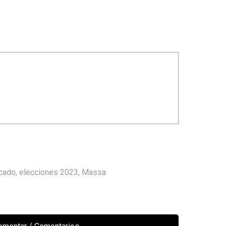
cado
,
elecciones 2023
,
Massa