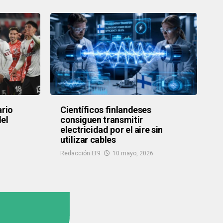
ario
Científicos finlandeses
del
consiguen transmitir
electricidad por el aire sin
utilizar cables
Redacción LT9
10 mayo, 2026