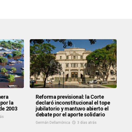
nera
Reforma previsional: la Corte
 por la
declaró inconstitucional el tope
de 2003
jubilatorio y mantuvo abierto el
debate por el aporte solidario
rás
Germán Dellamónica
3 días atrás