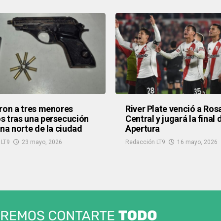
ron a tres menores
River Plate venció a Ros
 tras una persecución
Central y jugará la final 
ona norte de la ciudad
Apertura
 LT9
23 mayo, 2026
Redacción LT9
16 mayo, 2026