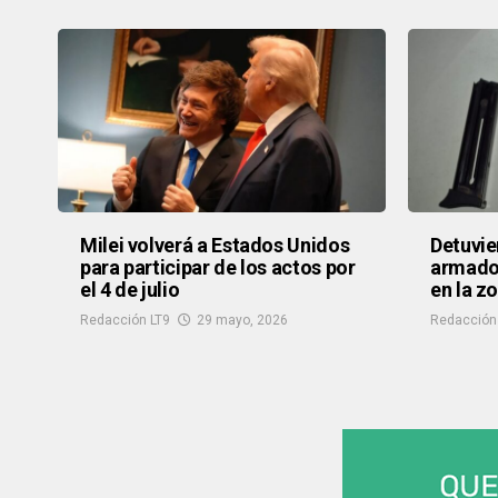
Milei volverá a Estados Unidos
Detuvie
para participar de los actos por
armados
el 4 de julio
en la z
Redacción LT9
29 mayo, 2026
Redacción