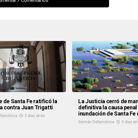
comentar
e de Santa Fe ratificó la
La Justicia cerró de ma
 contra Juan Trigatti
definitiva la causa penal
inundación de Santa Fe 
llamónica
2 días atrás
Germán Dellamónica
3 días at