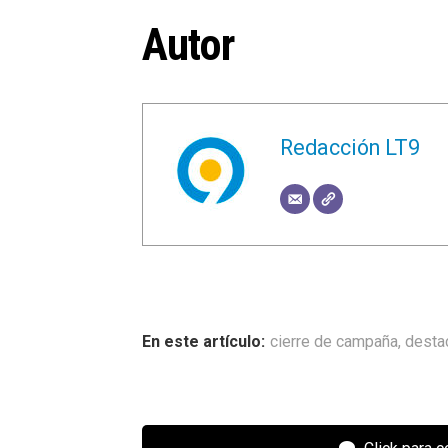
Autor
Redacción LT9
cierre de campaña
,
desta