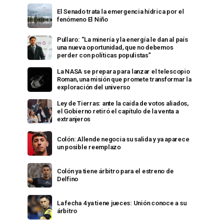
El Senado trata la emergencia hídrica por el
fenómeno El Niño
Pullaro: “La minería y la energía le dan al país
una nueva oportunidad, que no debemos
perder con políticas populistas”
La NASA se prepara para lanzar el telescopio
Roman, una misión que promete transformar la
exploración del universo
Ley de Tierras: ante la caída de votos aliados,
el Gobierno retiró el capítulo de la venta a
extranjeros
Colón: Allende negocia su salida y ya aparece
un posible reemplazo
Colón ya tiene árbitro para el estreno de
Delfino
La fecha 4 ya tiene jueces: Unión conoce a su
árbitro