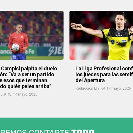
 Campisi palpita el duelo
La Liga Profesional con
ón: “Va a ser un partido
los jueces para las semi
de esos que terminan
del Apertura
o quién pelea arriba”
Redacción LT9
14 mayo, 2026
 LT9
14 mayo, 2026