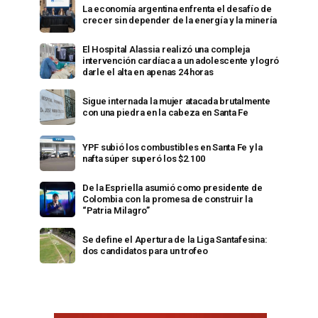
La economía argentina enfrenta el desafío de
crecer sin depender de la energía y la minería
El Hospital Alassia realizó una compleja
intervención cardíaca a un adolescente y logró
darle el alta en apenas 24 horas
Sigue internada la mujer atacada brutalmente
con una piedra en la cabeza en Santa Fe
YPF subió los combustibles en Santa Fe y la
nafta súper superó los $2.100
De la Espriella asumió como presidente de
Colombia con la promesa de construir la
“Patria Milagro”
Se define el Apertura de la Liga Santafesina:
dos candidatos para un trofeo