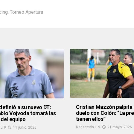
cing
,
Torneo Apertura
Cristian Mazzón palpita 
definió a su nuevo DT:
duelo con Colón: “La pre
blo Vojvoda tomará las
tienen ellos”
 del equipo
Redacción LT9
21 mayo, 2026
 LT9
11 junio, 2026