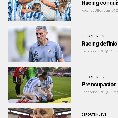
Racing conquis
Facundo Albarracín
2
DEPORTE NUEVE
Racing definió
Redacción LT9
11 ju
DEPORTE NUEVE
Preocupación e
Redacción LT9
11 ma
DEPORTE NUEVE