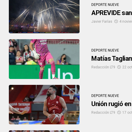
DEPORTE NUEVE
APREVIDE sanc
Javier Farías
4 novie
DEPORTE NUEVE
Matías Tagliam
Redacción LT9
22 oc
DEPORTE NUEVE
Unión rugió en
Redacción LT9
17 oc