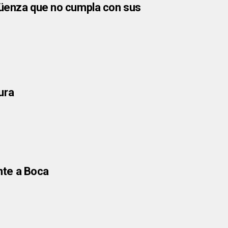
güenza que no cumpla con sus
ura
ente a Boca