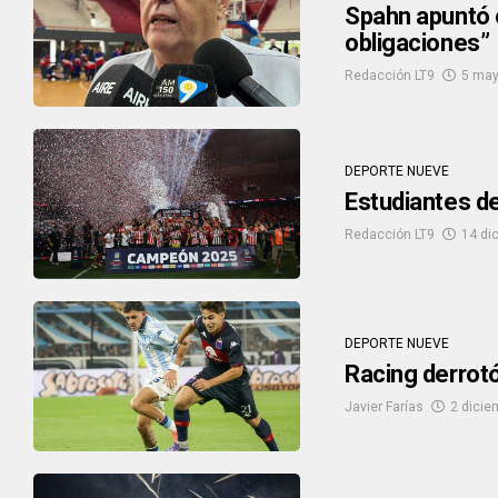
Spahn apuntó 
obligaciones”
Redacción LT9
5 may
DEPORTE NUEVE
Estudiantes d
Redacción LT9
14 di
DEPORTE NUEVE
Racing derrotó
Javier Farías
2 dicie