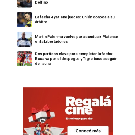
Delfino
La fecha 4 ya tiene jueces: Unión conoce a su
árbitro
Martín Palermo vuelve para conducir Platense
en la Libertadores
Dos partidos clave para completar la fecha:
Boca va por el despegue y Tigre busca seguir
de racha