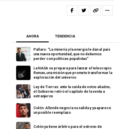
AHORA
TENDENCIA
Pullaro: “La minería y la energía le dan al país
una nueva oportunidad, que no debemos
perder con políticas populistas”
La NASA se prepara para lanzar el telescopio
Roman, una misión que promete transformar la
exploración del universo
Ley de Tierras: ante la caída de votos aliados,
el Gobierno retiró el capítulo de la venta a
extranjeros
Colón: Allende negocia su salida y ya aparece
un posible reemplazo
Colón ya tiene árbitro para el estreno de