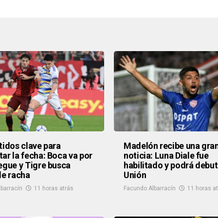
tidos clave para
Madelón recibe una gra
ar la fecha: Boca va por
noticia: Luna Diale fue
egue y Tigre busca
habilitado y podrá debut
de racha
Unión
barracín
11 horas atrás
Facundo Albarracín
11 horas a