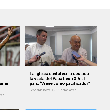
n
La iglesia santafesina destacó
la visita del Papa León XIV al
ar en
país: “Viene como pacificador”
Leonardo Botta
11 horas atrás
trás