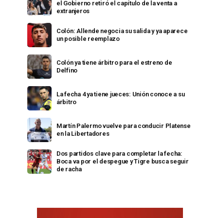
el Gobierno retiró el capítulo de la venta a
extranjeros
Colón: Allende negocia su salida y ya aparece
un posible reemplazo
Colón ya tiene árbitro para el estreno de
Delfino
La fecha 4 ya tiene jueces: Unión conoce a su
árbitro
Martín Palermo vuelve para conducir Platense
en la Libertadores
Dos partidos clave para completar la fecha:
Boca va por el despegue y Tigre busca seguir
de racha