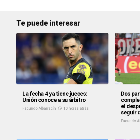
Te puede interesar
La fecha 4 ya tiene jueces:
Dos par
Unión conoce a su árbitro
complet
el desp
Facundo Albarracín
10 horas atrás
seguir 
Facundo Al