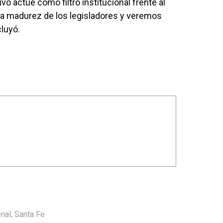
ivo actúe como filtro institucional frente al
 la madurez de los legisladores y veremos
cluyó.
nal
,
Santa Fe