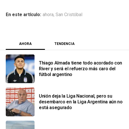
ahora
,
San Cristóbal
AHORA
TENDENCIA
Thiago Almada tiene todo acordado con
River y será el refuerzo más caro del
fútbol argentino
Unión deja la Liga Nacional, pero su
desembarco en la Liga Argentina aún no
está asegurado